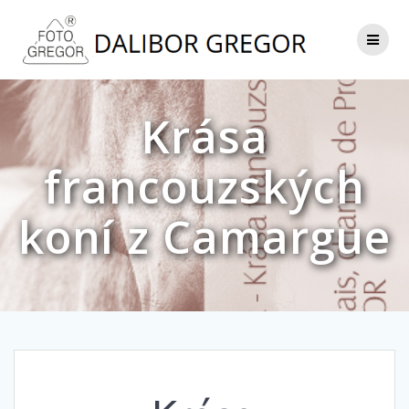
Přeskočit
na
obsah
Krása
francouzských
koní z Camargue