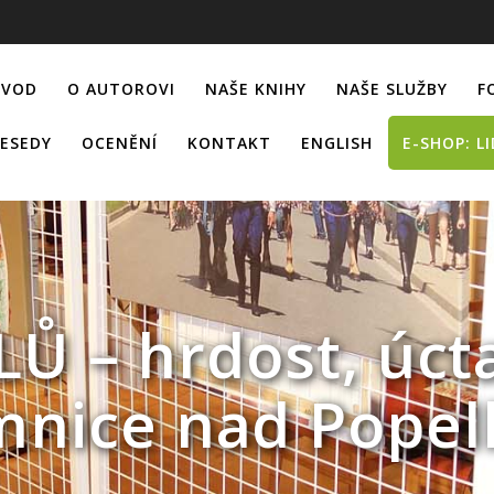
ÚVOD
O AUTOROVI
NAŠE KNIHY
NAŠE SLUŽBY
F
ESEDY
OCENĚNÍ
KONTAKT
ENGLISH
E-SHOP: L
Ů – hrdost, úcta
mnice nad Popel