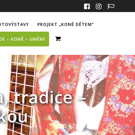
OTOVÝSTAVY
PROJEKT „KONĚ DĚTEM“
IDÉ – KONĚ – UMĚNÍ
, tradice –
kou