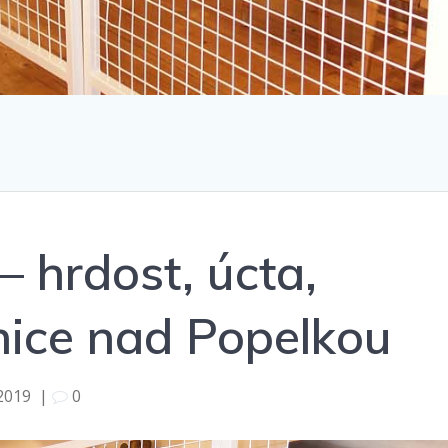
 hrdost, úcta,
nice nad Popelkou
 2019
|
0