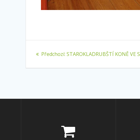
Navigace
Předchozí
Předchozí:
STAROKLADRUBŠTÍ KONĚ VE 
pro
příspěvek:
příspěvek