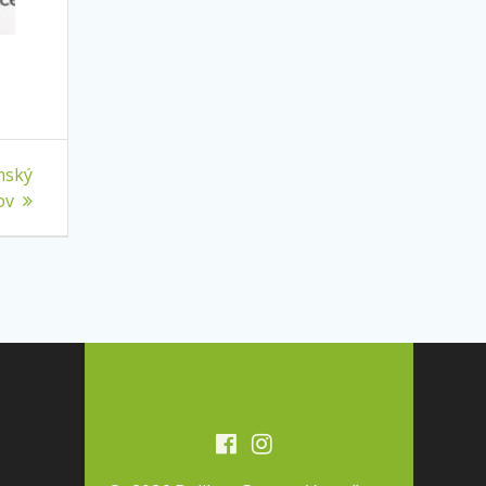
mský
ov